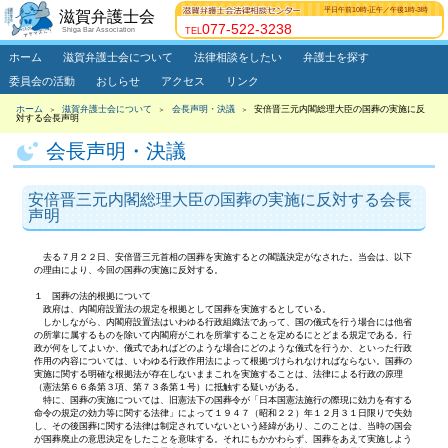
平日午前10時-正午
／
午後1時-3時
滋賀弁護士会
077-522-3238
Shiga Bar Association
TEL
ホーム
滋賀弁護士会について
法律相談をしたい
弁護士を探す
委員会の活動
おしらせ
アクセス
リンク
ホーム
滋賀弁護士会について
会長声明・決議
安倍晋三元内閣総理大臣の国葬の実施に反
＞
＞
＞
対する会長声明
会長声明・決議
安倍晋三元内閣総理大臣の国葬の実施に反対する会長
声明
去る７月２２日、安倍晋三元首相の国葬を実施するとの閣議決定がなされた。当会は、以下
の理由により、今回の国葬の実施に反対する。
１ 国葬の法的根拠について
政府は、内閣府設置法の規定を根拠として国葬を実施するとしている。
しかしながら、内閣府設置法はいわゆる行政組織法であって、国の儀式を行う場合には他省
の所掌に属するものを除いて内閣府がこれを所掌することを定めるにとどまる規定である。行
政が何をしてよいか、儀式であればどのような場合にどのような儀式を行うか、といった行政
作用の内容については、いわゆる行政作用法によって根拠づけられなければならない。国葬の
実施に関する明確な根拠法が存在しないままこれを実施することは、法律による行政の原理
（憲法第６６条第３項、第７３条第１号）に抵触する疑いがある。
特に、国葬の実施については、旧憲法下の国葬令が「日本国憲法施行の際現に効力を有する
命令の規定の効力等に関する法律」によって１９４７（昭和２２）年１２月３１日限りで失効
し、その後国葬に関する法律は制定されていないという経緯があり、このことは、当時の国会
が国葬廃止の意思決定をしたことを意味する。それにもかかわらず、国葬をあえて実施しよう