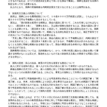
とするのであれば、かつての意思決定を変えて良いかを国会で審議し、国葬を是認する法律の
制定を待って行う必要がある。
以上のとおり、国葬の実施根拠を内閣府設置法で足りるとすることには疑問がある。
２ 財政民主主義との関係について
政府は、国葬にかかる費用総額について、１６億６０００万円程度と試算し、うちおよそ２
億５０００万円を予備費から支出するとしている。
憲法は、「国の財政を処理する権限は、国会の議決に基づいて、これを行使しなければなら
ない」（憲法第８３条）、「国費を支出し、又は国が債務を負担するには、国会の議決に基づ
くことを必要とする」（憲法第８５条）と規定して、財政民主主義の原則を定めている。国葬
を実施するのであれば、国会を開いて、根拠となる法律を制定するとともに、補正予算等でそ
の支出についても国会の承認を受ける必要がある。
「予見し難い予算の不足に充てるため、国会の議決に基づいて予備費を設け、内閣の責任で
これを支出すること」（憲法第８７条第１項）はできるが、予備費の支出が許されるのは、少
なくとも法的に明確な根拠がある場合であって、国会の審議を経る余裕のない緊急の場合に限
られるはずである。
国葬費用の支出については、法的根拠がなく、かつ、行事の性質に鑑みると国会を開いて審
議する時間がないとは言えず、緊急性もないものであり財政民主主義との関係でも問題と言わ
ざるを得ない。
３ 国民の思想・良心の自由、教育の中立性を侵害する懸念について
故人に対する追悼の意は、個々人がそれぞれの良心に基づいて表明すべきものである。
葬儀を国葬の方式で行っても、個々の国民に対して弔意の表明や服喪を直接に強制するもの
でないというのが政府の見解である。けれども、事実上の強制として作用するおそれは十分に
ある。
この点、各省庁に弔旗掲揚や黙とうによる弔意表明を求めることについての閣議了解（「閣
議了解」とは、本来、大臣の権限により決定し得る事項ではあるが、念のため閣議で了解を得
ておくという性質のものである）を見送る方針を決めているが、閣議了解がなくとも大臣の権
限で弔意表明が指示されることに変わりはなく、閣議了解が見送られたことに実質的な意味は
ない。したがって、これによって国民の思想・良心の自由を侵害する懸念が払しょくされるも
のではない。
さらに、報道によれば、すでに７月１２日に行われた安倍晋三元首相の葬儀に際しても、滋
賀県内を含むいくつかの教育委員会が学校に対して弔旗の掲揚を要請し、実際に弔旗を掲揚し
た学校があるとされる。しかし、学校において組織的に弔意を表明するようなことがあれば、
当該学校が故人の業績を肯定的に評価することを意味するものにしか見えない。安倍晋三元首