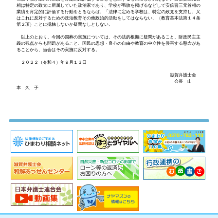
相は特定の政党に所属していた政治家であり、学校が弔旗を掲げるなどして安倍晋三元首相の
業績を肯定的に評価する行動をとるならば、「法律に定める学校は、特定の政党を支持し、又
はこれに反対するための政治教育その他政治的活動をしてはならない」（教育基本法第１４条
第２項）ことに抵触しないか疑問なしとしない。
以上のとおり、今回の国葬の実施については、その法的根拠に疑問があること、財政民主主
義の観点からも問題があること、国民の思想・良心の自由や教育の中立性を侵害する懸念があ
ることから、当会はその実施に反対する。
２０２２（令和４）年９月１３日
滋賀弁護士会
会長 山
本 久 子