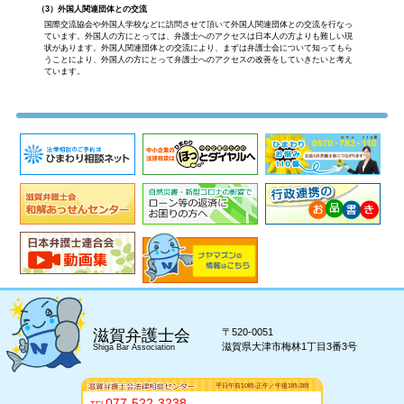
（3）外国人関連団体との交流
国際交流協会や外国人学校などに訪問させて頂いて外国人関連団体との交流を行なっ
ています。外国人の方にとっては、弁護士へのアクセスは日本人の方よりも難しい現
状があります。外国人関連団体との交流により、まずは弁護士会について知ってもら
うことにより、外国人の方にとって弁護士へのアクセスの改善をしていきたいと考え
ています。
〒520-0051
滋賀弁護士会
滋賀県大津市梅林1丁目3番3号
Shiga Bar Association
平日午前10時-正午
／
午後1時-3時
077-522-3238