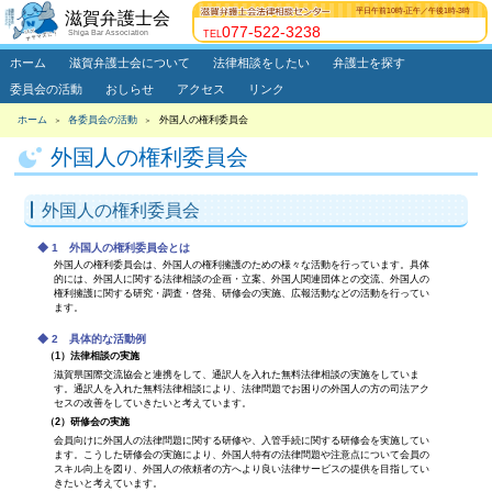
平日午前10時-正午
／
午後1時-3時
滋賀弁護士会
077-522-3238
Shiga Bar Association
TEL
ホーム
滋賀弁護士会について
法律相談をしたい
弁護士を探す
委員会の活動
おしらせ
アクセス
リンク
ホーム
各委員会の活動
外国人の権利委員会
＞
＞
外国人の権利委員会
外国人の権利委員会
1 外国人の権利委員会とは
外国人の権利委員会は、外国人の権利擁護のための様々な活動を行っています。具体
的には、外国人に関する法律相談の企画・立案、外国人関連団体との交流、外国人の
権利擁護に関する研究・調査・啓発、研修会の実施、広報活動などの活動を行ってい
ます。
2 具体的な活動例
（1）法律相談の実施
滋賀県国際交流協会と連携をして、通訳人を入れた無料法律相談の実施をしていま
す。通訳人を入れた無料法律相談により、法律問題でお困りの外国人の方の司法アク
セスの改善をしていきたいと考えています。
（2）研修会の実施
会員向けに外国人の法律問題に関する研修や、入管手続に関する研修会を実施してい
ます。こうした研修会の実施により、外国人特有の法律問題や注意点について会員の
スキル向上を図り、外国人の依頼者の方へより良い法律サービスの提供を目指してい
きたいと考えています。